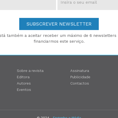
SUBSCREVER NEWSLETTER
está também a aceitar receber um máximo de 6 newsletters p
financiarmos este serviço.
Sobre a revista
Assinatura
Editora
Publicidade
Autores
Contactos
Eventos
© 2024 -
Engenho e Média