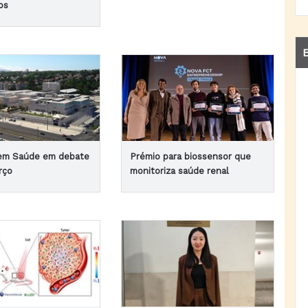
os
E
 em Saúde em debate
Prémio para biossensor que
rço
monitoriza saúde renal