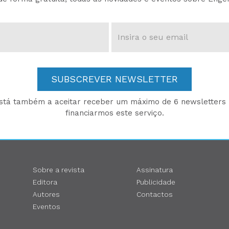
SUBSCREVER NEWSLETTER
está também a aceitar receber um máximo de 6 newsletters p
financiarmos este serviço.
Sobre a revista
Assinatura
Editora
Publicidade
Autores
Contactos
Eventos