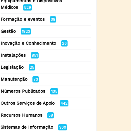
Equipamentos e Dispositivos
Médicos
529
Formação e eventos
38
Gestão
1823
Inovação e Conhecimento
26
Instalações
851
Legislação
25
Manutenção
73
Números Publicados
135
Outros Serviços de Apoio
442
Recursos Humanos
58
Sistemas de Informação
300