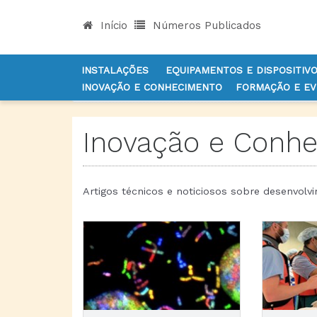
Início
Números Publicados
INSTALAÇÕES
EQUIPAMENTOS E DISPOSITIV
INOVAÇÃO E CONHECIMENTO
FORMAÇÃO E E
INÍCIO
NOTÍCIAS
INOVAÇÃO E CONHECIMENTO
Inovação e Conh
Artigos técnicos e noticiosos sobre desenvolv