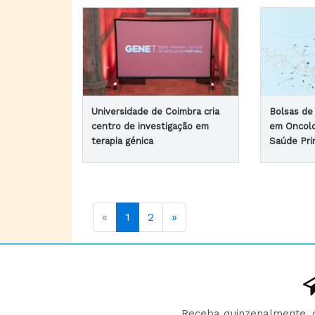
Universidade de Coimbra cria
Bolsas de 
centro de investigação em
em Oncolo
terapia génica
Saúde Pri
«
1
2
»
Receba quinzenalmente, d