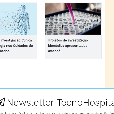
Investigação Clínica
Projetos de investigação
gia nos Cuidados de
biomédica apresentados
mários
amanhã
Newsletter TecnoHospita
e forma gratuita, todas as novidades e eventos sobre Enge