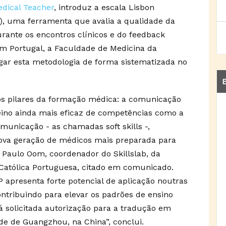
dical Teacher
, introduz a escala Lisbon
), uma ferramenta que avalia a qualidade da
rante os encontros clínicos e do feedback
Em Portugal, a Faculdade de Medicina da
gar esta metodologia de forma sistematizada no
E
os pilares da formação médica: a comunicação
eino ainda mais eficaz de competências como a
omunicação - as chamadas soft skills -,
ova geração de médicos mais preparada para
 Paulo Oom, coordenador do Skillslab, da
Católica Portuguesa, citado em comunicado.
apresenta forte potencial de aplicação noutras
ontribuindo para elevar os padrões de ensino
 já solicitada autorização para a tradução em
de de Guangzhou, na China”, conclui.