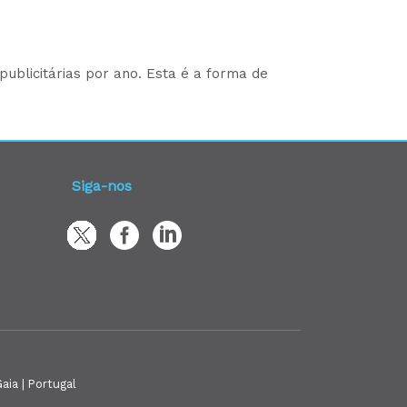
ublicitárias por ano. Esta é a forma de
Siga-nos
aia | Portugal