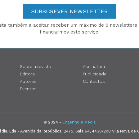
SUBSCREVER NEWSLETTER
está também a aceitar receber um máximo de 6 newsletters p
financiarmos este serviço.
Sobre a revista
Assinatura
Editora
Publicidade
Autores
Contactos
Eventos
© 2024 -
Engenho e Média
ia, Lda - Avenida da República, 2475, Sala 64, 4430-208 Vila Nova de G