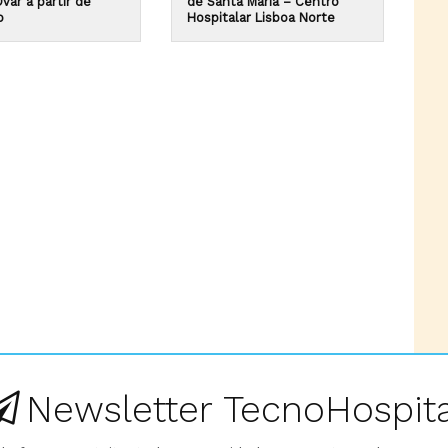
var a partir de
de Santa Maria – Centro
o
Hospitalar Lisboa Norte
Newsletter TecnoHospita