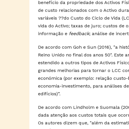
benefício da propriedade dos Activos Fís
de custo relacionados com o Activo duran
variáveis ??do Custo do Ciclo de Vida (LC
vida do Activo; taxas de juro; custos d
informação e
feedback
; análise de incer
De acordo com Goh e Sun (2016), "a hist
Reino Unido no final dos anos 50". Este a
estendido a outros tipos de Activos Fís
grandes melhorias para tornar o LCC c
económica (por exemplo: relação custo-be
economia-investimento, para análises de
edifícios)”.
De acordo com Lindholm e Suomala (200
dada atenção aos custos totais que ocor
Os autores dizem que, "além da estimati