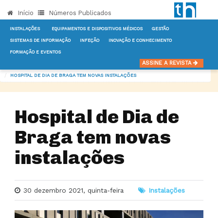
Início
Números Publicados
INSTALAÇÕES
EQUIPAMENTOS E DISPOSITIVOS MÉDICOS
GESTÃO
SISTEMAS DE INFORMAÇÃO
INFEÇÃO
INOVAÇÃO E CONHECIMENTO
FORMAÇÃO E EVENTOS
INÍCIO
NOTÍCIAS
INSTALAÇÕES
ASSINE A REVISTA
HOSPITAL DE DIA DE BRAGA TEM NOVAS INSTALAÇÕES
Hospital de Dia de
Braga tem novas
instalações
30 dezembro 2021, quinta-feira
Instalações