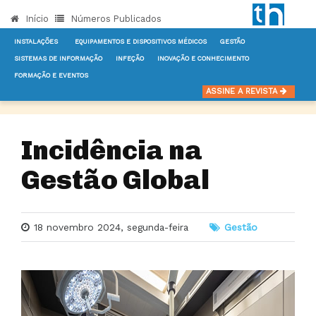
Início
Números Publicados
INSTALAÇÕES
EQUIPAMENTOS E DISPOSITIVOS MÉDICOS
GESTÃO
SISTEMAS DE INFORMAÇÃO
INFEÇÃO
INOVAÇÃO E CONHECIMENTO
FORMAÇÃO E EVENTOS
INÍCIO
NOTÍCIAS
GESTÃO
INCIDÊNCIA NA GESTÃO GLOBAL
ASSINE A REVISTA
Incidência na
Gestão Global
18 novembro 2024, segunda-feira
Gestão