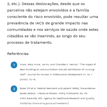
2, etc.). Dessas deslocações, desde que os
parceiros não estejam envolvidos e a família
consciente do risco envolvido, pode resultar uma
prevalência de IACS de grande impacto nas
comunidades e nos serviços de saúde onde estes
cidadãos se vão inserindo, ao longo do seu
processo de tratamento.
Referências
Amos, Mary Anne, Jie Hu, and Charlotte A. Herrick. "The impact of
team building on communication and job satisfaction of nursing
staff." Journal for Nurses in Professional Development 21, no. 1
(2005): 10-16.
Baker DP et al. Medical teamwork and patient Safety: the evidence-
based relation. Literature Review. AHRQ Publication No. 05-
0053.Rockville, MD, Agency for Healthcare,Research and Quality,
2005(
http://www.ahrq.gov/qual/medteam/
).