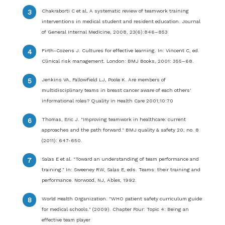
Chakraborti C et al
.
A systematic review of teamwork training
interventions in medical student and resident education. Journal
of General Internal Medicine, 2008, 23(6):846–853
Firth-Cozens J. Cultures for effective learning. In: Vincent C, ed.
Clinical risk management. London: BMJ Books, 2001: 355–68.
Jenkins VA, Fallowfield LJ, Poole K. Are members of
multidisciplinary teams in breast cancer aware of each others'
informational roles? Quality in Health Care 2001;10:70
Thomas, Eric J. "Improving teamwork in healthcare: current
approaches and the path forward." BMJ quality & safety 20, no. 8
(2011): 647-650.
Salas E et al. "Toward an understanding of team performance and
training." In: Sweeney RW, Salas E, eds. Teams: their training and
performance. Norwood, NJ, Ablex, 1992.
World Health Organization. "WHO patient safety curriculum guide
for medical schools." (2009). Chapter Four: Topic 4: Being an
effective team player