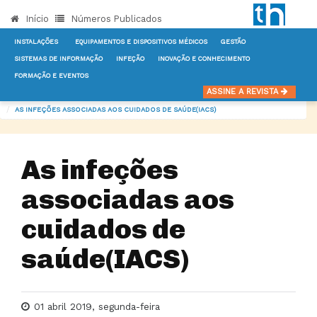
Início
Números Publicados
INSTALAÇÕES
EQUIPAMENTOS E DISPOSITIVOS MÉDICOS
GESTÃO
SISTEMAS DE INFORMAÇÃO
INFEÇÃO
INOVAÇÃO E CONHECIMENTO
FORMAÇÃO E EVENTOS
INÍCIO
NOTÍCIAS
INFEÇÃO
ASSINE A REVISTA
AS INFEÇÕES ASSOCIADAS AOS CUIDADOS DE SAÚDE(IACS)
As infeções
associadas aos
cuidados de
saúde(IACS)
01 abril 2019, segunda-feira