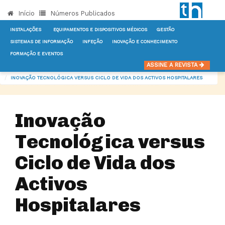
Início
Números Publicados
INSTALAÇÕES
EQUIPAMENTOS E DISPOSITIVOS MÉDICOS
GESTÃO
SISTEMAS DE INFORMAÇÃO
INFEÇÃO
INOVAÇÃO E CONHECIMENTO
FORMAÇÃO E EVENTOS
INÍCIO
NOTÍCIAS
GESTÃO
ASSINE A REVISTA
INOVAÇÃO TECNOLÓGICA VERSUS CICLO DE VIDA DOS ACTIVOS HOSPITALARES
Inovação
Tecnológica versus
Ciclo de Vida dos
Activos
Hospitalares