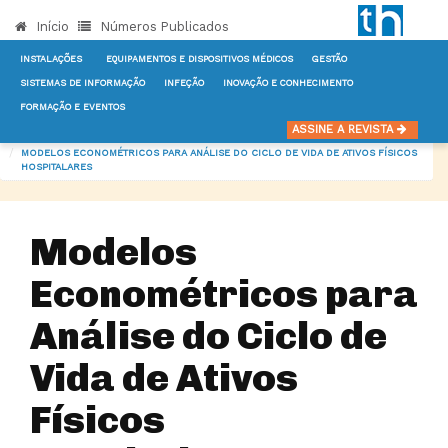
Início
Números Publicados
INSTALAÇÕES
EQUIPAMENTOS E DISPOSITIVOS MÉDICOS
GESTÃO
SISTEMAS DE INFORMAÇÃO
INFEÇÃO
INOVAÇÃO E CONHECIMENTO
FORMAÇÃO E EVENTOS
INÍCIO
NOTÍCIAS
EQUIPAMENTOS E DISPOSITIVOS MÉDICOS
ASSINE A REVISTA
MODELOS ECONOMÉTRICOS PARA ANÁLISE DO CICLO DE VIDA DE ATIVOS FÍSICOS
HOSPITALARES
Modelos
Econométricos para
Análise do Ciclo de
Vida de Ativos
Físicos