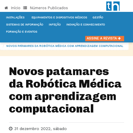
Início
Números Publicados
INSTALAÇÕES
EQUIPAMENTOS E DISPOSITIVOS MÉDICOS
GESTÃO
SISTEMAS DE INFORMAÇÃO
INFEÇÃO
INOVAÇÃO E CONHECIMENTO
FORMAÇÃO E EVENTOS
INÍCIO
NOTÍCIAS
EQUIPAMENTOS E DISPOSITIVOS MÉDICOS
ASSINE A REVISTA
NOVOS PATAMARES DA ROBÓTICA MÉDICA COM APRENDIZAGEM COMPUTACIONAL
Novos patamares
da Robótica Médica
com aprendizagem
computacional
31 dezembro 2022, sábado