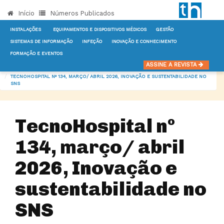
Início
Números Publicados
INSTALAÇÕES
EQUIPAMENTOS E DISPOSITIVOS MÉDICOS
GESTÃO
SISTEMAS DE INFORMAÇÃO
INFEÇÃO
INOVAÇÃO E CONHECIMENTO
FORMAÇÃO E EVENTOS
INÍCIO
NOTÍCIAS
NÚMEROS PUBLICADOS
ASSINE A REVISTA
TECNOHOSPITAL Nº 134, MARÇO/ ABRIL 2026, INOVAÇÃO E SUSTENTABILIDADE NO
SNS
TecnoHospital nº
134, março/ abril
2026, Inovação e
sustentabilidade no
SNS