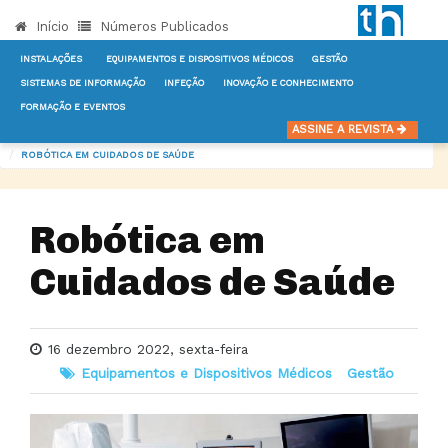
Início
Números Publicados
INSTALAÇÕES
EQUIPAMENTOS E DISPOSITIVOS MÉDICOS
GESTÃO
SISTEMAS DE INFORMAÇÃO
INFEÇÃO
INOVAÇÃO E CONHECIMENTO
FORMAÇÃO E EVENTOS
INÍCIO
NOTÍCIAS
EQUIPAMENTOS E DISPOSITIVOS MÉDICOS
ASSINE A REVISTA
ROBÓTICA EM CUIDADOS DE SAÚDE
Robótica em
Cuidados de Saúde
16 dezembro 2022, sexta-feira
Equipamentos e Dispositivos Médicos
Gestão