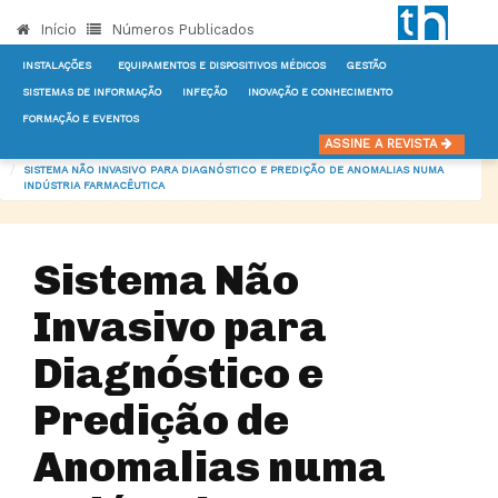
Início
Números Publicados
INSTALAÇÕES
EQUIPAMENTOS E DISPOSITIVOS MÉDICOS
GESTÃO
SISTEMAS DE INFORMAÇÃO
INFEÇÃO
INOVAÇÃO E CONHECIMENTO
FORMAÇÃO E EVENTOS
INÍCIO
NOTÍCIAS
GESTÃO
ASSINE A REVISTA
SISTEMA NÃO INVASIVO PARA DIAGNÓSTICO E PREDIÇÃO DE ANOMALIAS NUMA
INDÚSTRIA FARMACÊUTICA
Sistema Não
Invasivo para
Diagnóstico e
Predição de
Anomalias numa